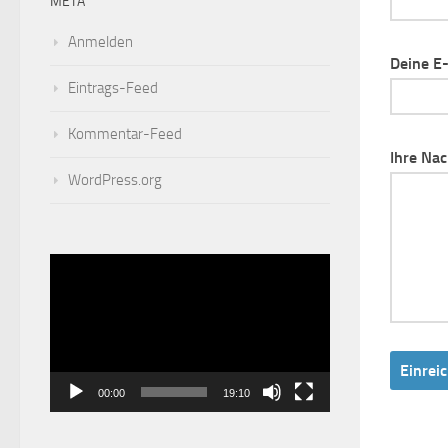
META
Anmelden
Deine E
Eintrags-Feed
Kommentar-Feed
Ihre Nac
WordPress.org
Video-
Player
00:00
19:10